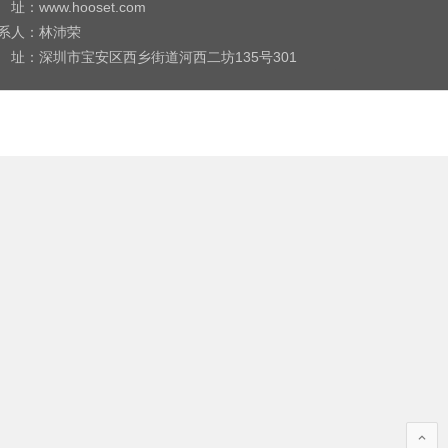
 址：www.hooset.com
系人：林沛荣
 址：深圳市宝安区西乡街道河西二坊135号301