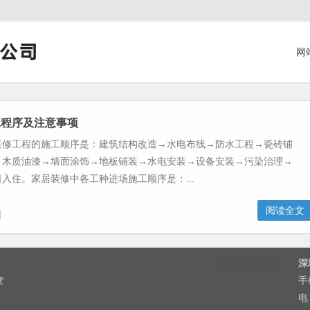
网
工程序及注意事项
装修工程的施工顺序是：建筑结构改造→水电布线→防水工程→瓷砖铺
→木质油漆→墙面涂饰→地板铺装→水电安装→设备安装→污染治理→
入住。家居装修中各工种进场施工顺序是：...
阅读全文
日
深
变
手
电